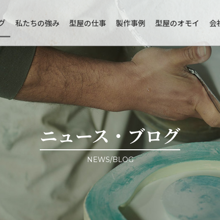
グ
私たちの強み
型屋の仕事
製作事例
型屋のオモイ
会
− 事例一覧
− 注文フロー
ニュース・ブログ
NEWS/BLOG